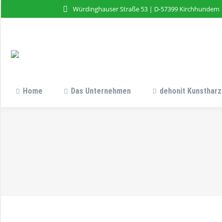
Würdinghauser Straße 53 | D-57399 Kirchhundem
Home
Das Unternehmen
dehonit Kunstharz