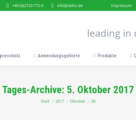
+49 (0)2723-772-0
info@deho.de
Impressum
leading i
pressholz
Anwendungsgebiete
Produkte
Tages-Archive:
5. Oktober 2017
Sie befinden sich hier:
Start
2017
Oktober
05