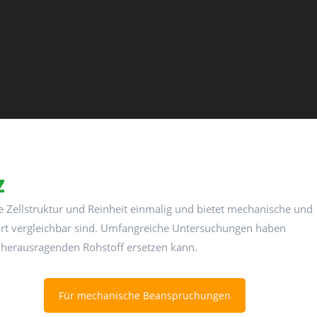
z
le Zellstruktur und Reinheit einmalig und bietet mechanische und
mart vergleichbar sind. Umfangreiche Untersuchungen haben
 herausragenden Rohstoff ersetzen kann.
Für mechanische Beanspruchungen