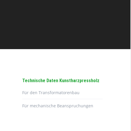
Technische Daten Kunstharzpressholz
Für den Transformatorenbau
Für mechanische Beanspruchungen