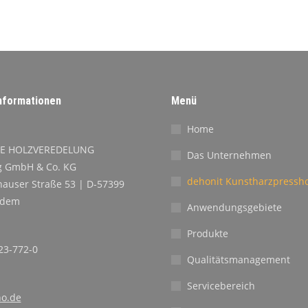
nformationen
Menü
Home
E HOLZVEREDELUNG
Das Unternehmen
 GmbH & Co. KG
dehonit Kunstharzpressho
auser Straße 53 | D-57399
ndem
Anwendungsgebiete
Produkte
23-772-0
Qualitätsmanagement
Servicebereich
o.de