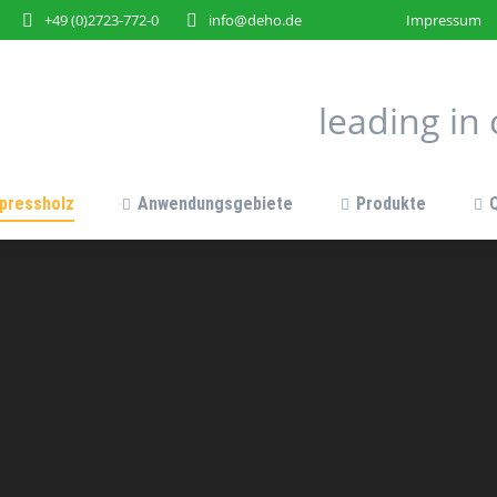
+49 (0)2723-772-0
info@deho.de
Impressum
pressholz
Anwendungsgebiete
Produkte
leading i
pressholz
Anwendungsgebiete
Produkte