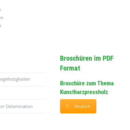
e
en
u
Broschüren im PDF
Format
egefestigkeiten
Broschüre zum Thema
Kunstharzpressholz
vor Delamination
Deutsch