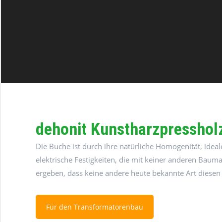
dehonit Kunstharzpresshol
Die Buche ist durch ihre natürliche Homogenität, idea
elektrische Festigkeiten, die mit keiner anderen Bau
ergeben, dass keine andere heute bekannte Art diesen
Für den Transformatorenbau