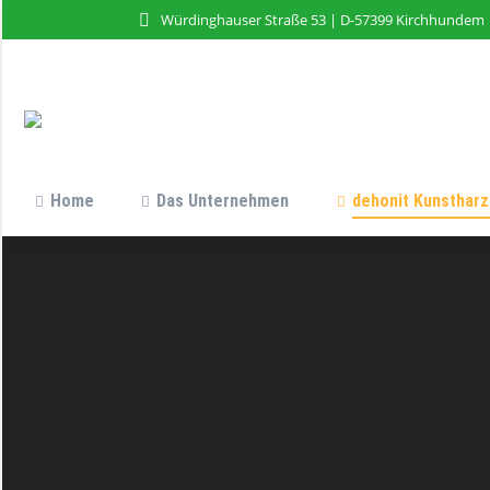
Würdinghauser Straße 53 | D-57399 Kirchhundem
Home
Das Unternehmen
dehonit Kunstharz
Home
Das Unternehmen
dehonit Kunstharz