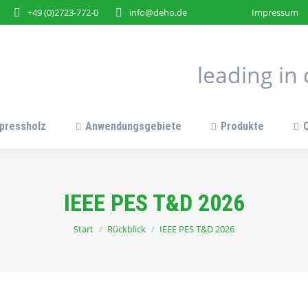
+49 (0)2723-772-0
info@deho.de
Impressum
leading i
pressholz
Anwendungsgebiete
Produkte
IEEE PES T&D 2026
Sie befinden sich hier:
Start
Rückblick
IEEE PES T&D 2026