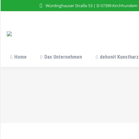
Würdinghauser Straße 53 | D-57399 Kirchhundem
Home
Das Unternehmen
dehonit Kunstharz