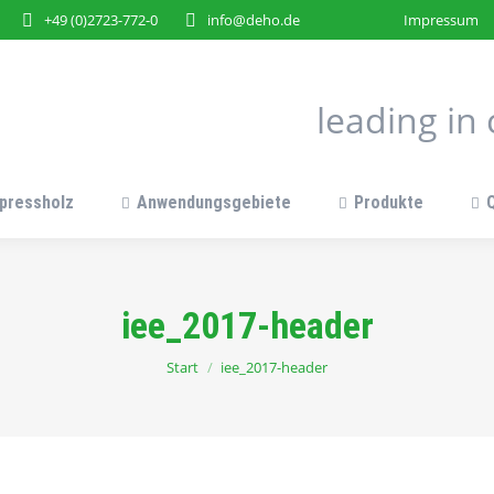
+49 (0)2723-772-0
info@deho.de
Impressum
leading i
pressholz
Anwendungsgebiete
Produkte
iee_2017-header
Sie befinden sich hier:
Start
iee_2017-header