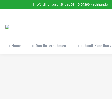
Würdinghauser Straße 53 | D-57399 Kirchhundem
Home
Das Unternehmen
dehonit Kunstharz