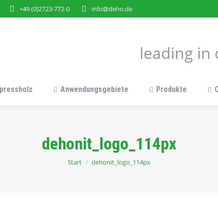
+49 (0)2723-772-0
info@deho.de
leading i
pressholz
Anwendungsgebiete
Produkte
dehonit_logo_114px
Sie befinden sich hier:
Start
dehonit_logo_114px