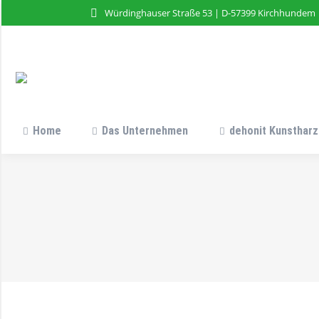
Würdinghauser Straße 53 | D-57399 Kirchhundem
Home
Das Unternehmen
dehonit Kunstharz