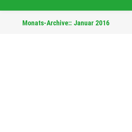
Monats-Archive::
Januar 2016
Sie befinden sich hier:
IEEE PES T&D
Rückblick
Von
Admin_dehonit
28. Januar 2016
3. – 5. Mai 2016 | Dallas
Middle East Electricity
Rückblick
Von
Admin_dehonit
10. Januar 2016
1. – 3. März 2016 | Dubai