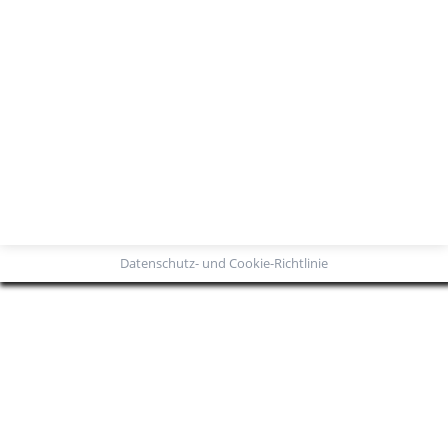
Elecrama
Rückblick
Von
Admin_dehonit
4. Januar 2016
13. – 17. Februar 2016 | Bangalore, Indien
Datenschutz- und Cookie-Richtlinie