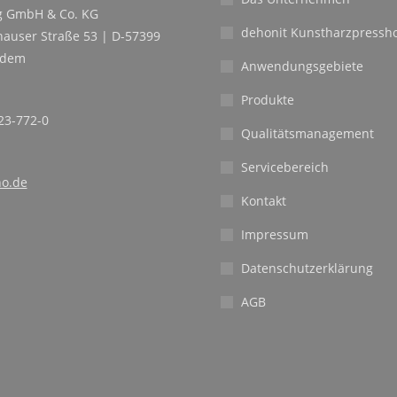
 GmbH & Co. KG
dehonit Kunstharzpressho
auser Straße 53 | D-57399
ndem
Anwendungsgebiete
Produkte
23-772-0
Qualitätsmanagement
Servicebereich
o.de
Kontakt
Impressum
Datenschutzerklärung
AGB