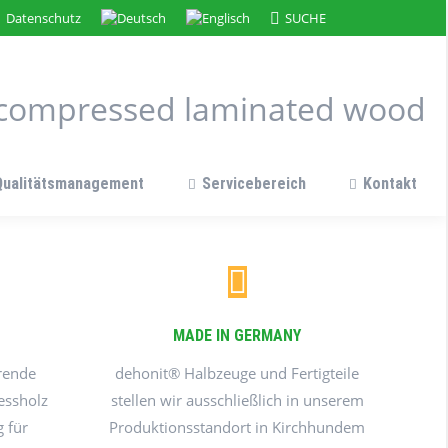
Search:
Datenschutz
SUCHE
n compressed laminated wood
Qualitätsmanagement
Servicebereich
Kontakt
MADE IN GERMANY
hrende
dehonit® Halbzeuge und Fertigteile
essholz
stellen wir ausschließlich in unserem
g für
Produktionsstandort in Kirchhundem