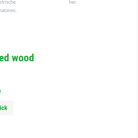
ktrische
her.
matoren.
ted wood
e
ick