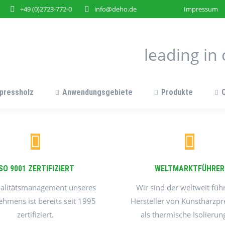
+49 (0)2723-772-0
info@deho.de
Impressum
leading i
pressholz
Anwendungsgebiete
Produkte
ISO 9001 ZERTIFIZIERT
WELTMARKTFÜHRER
alitätsmanagement unseres
Wir sind der weltweit fü
hmens ist bereits seit 1995
Hersteller von Kunstharzpr
zertifiziert.
als thermische Isolierun