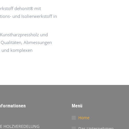
erkstoff dehonit® mit
ions- und Isolierwerkstoff in
n Kunstharzpressholz und
n Qualitäten, Abmessungen
its und komplexen
nformationen
Menü
Home
E HOLZVEREDELUNG
Das Unternehmen