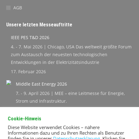
AGB
Unsere letzten Messeauftritte
IEEE PES T&D 2026
4. - 7. Mai 2026 | Chicago, USA Das weltweit größte Forum
zum Austausch der neuesten technologischen
Entwicklungen in der Elektrizitätsindustrie
17. Februar 2026
Middle East Energy 2026
7. - 9. April 2026 | MEE – eine Leitmesse für Energie,
Strom und Infrastruktur.
16. Februar 2026
Cookie-Hinweis
GASTEC 2025
Diese Website verwendet Cookies – nähere
9. – 12.09.2025 | Die GASTEC gilt als eine der
Informationen dazu und zu Ihren Rechten als Benutzer
finden Sie in unserer
Datenschutzerklärung
. Klicken Sie